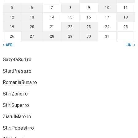
5
6
7
8
9
10
11
12
13
14
15
16
17
18
19
20
21
22
23
24
25
26
27
28
29
30
31
« APR.
IUN. »
GazetaSud.ro
StartPress.ro
RomaniaBuna.ro
StiriZone.ro
StiriSuper.ro
ZiarulMare.ro
StiriPopesti.ro