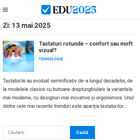
Skip
to
content
Zi:
13 mai 2025
Tastaturi rotunde – confort sau moft
vizual?
TEHNOLOGIE
Tastaturile au evoluat semnificativ de-a lungul decadelor, de
la modelele clasice cu butoane dreptunghiulare la variantele
mai moderne, cu designuri mai inovative și ergonomice. Unul
dintre cele mai recente trenduri este apariția tastaturilor
rotunde, care au...
Caută
după: