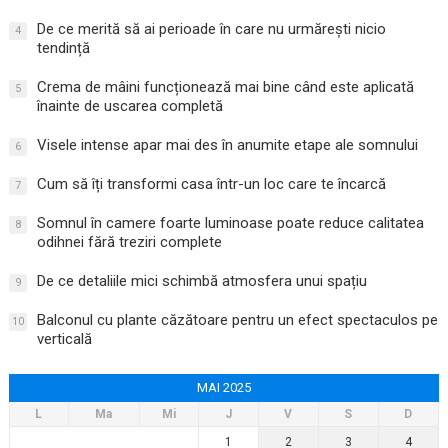
De ce merită să ai perioade în care nu urmărești nicio
4
tendință
Crema de mâini funcționează mai bine când este aplicată
5
înainte de uscarea completă
Visele intense apar mai des în anumite etape ale somnului
6
Cum să îți transformi casa într-un loc care te încarcă
7
Somnul în camere foarte luminoase poate reduce calitatea
8
odihnei fără treziri complete
De ce detaliile mici schimbă atmosfera unui spațiu
9
Balconul cu plante căzătoare pentru un efect spectaculos pe
10
verticală
MAI 2025
L
Ma
Mi
J
V
S
D
1
2
3
4