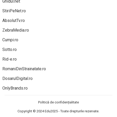
Ghidul.net
StiriPeNet.ro
AbsolutTv.ro
ZebraMedia.ro
Cumpi.ro
Sotto.ro
Rid-e.ro
RomaniDinStrainatate.ro
DosarulDigital.ro
OnlyBrands.ro
Politică de confidențialitate
Copyright © 2024
Edu2025
- Toate drepturile rezervate.