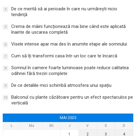
De ce merită să ai perioade în care nu urmărești nicio
4
tendință
Crema de mâini funcționează mai bine când este aplicată
5
înainte de uscarea completă
Visele intense apar mai des în anumite etape ale somnului
6
Cum să îți transformi casa într-un loc care te încarcă
7
Somnul în camere foarte luminoase poate reduce calitatea
8
odihnei fără treziri complete
De ce detaliile mici schimbă atmosfera unui spațiu
9
Balconul cu plante căzătoare pentru un efect spectaculos pe
10
verticală
MAI 2025
L
Ma
Mi
J
V
S
D
1
2
3
4