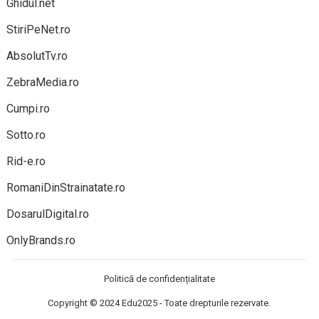
Ghidul.net
StiriPeNet.ro
AbsolutTv.ro
ZebraMedia.ro
Cumpi.ro
Sotto.ro
Rid-e.ro
RomaniDinStrainatate.ro
DosarulDigital.ro
OnlyBrands.ro
Politică de confidențialitate
Copyright © 2024
Edu2025
- Toate drepturile rezervate.