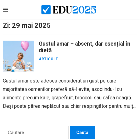
Skip
to
content
Zi:
29 mai 2025
Gustul amar – absent, dar esențial în
dietă
ARTICOLE
Gustul amar este adesea considerat un gust pe care
majoritatea oamenilor preferă să-l evite, asociindu-l cu
alimente precum kale, grapefruit, broccoli sau cafea neagră.
Deși poate părea neplăcut sau chiar respingător pentru mulți,
gustul amar...
Caută
după: