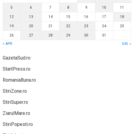
5
6
7
8
9
10
11
12
13
14
15
16
17
18
19
20
21
22
23
24
25
26
27
28
29
30
31
« APR.
IUN. »
GazetaSud.ro
StartPress.ro
RomaniaBuna.ro
StiriZone.ro
StiriSuper.ro
ZiarulMare.ro
StiriPopesti.ro