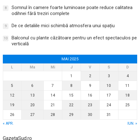
Somnul în camere foarte luminoase poate reduce calitatea
8
odihnei fără treziri complete
De ce detaliile mici schimbă atmosfera unui spațiu
9
Balconul cu plante căzătoare pentru un efect spectaculos pe
10
verticală
MAI 2025
L
Ma
Mi
J
V
S
D
1
2
3
4
5
6
7
8
9
10
11
12
13
14
15
16
17
18
19
20
21
22
23
24
25
26
27
28
29
30
31
« APR.
IUN. »
GazetaSud.ro