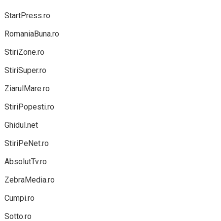
StartPress.ro
RomaniaBuna.ro
StiriZone.ro
StiriSuper.ro
ZiarulMare.ro
StiriPopesti.ro
Ghidul.net
StiriPeNet.ro
AbsolutTv.ro
ZebraMedia.ro
Cumpi.ro
Sotto.ro