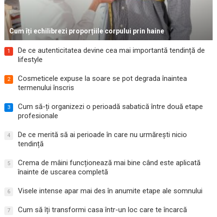
Cum îți echilibrezi proporțiile corpului prin haine
De ce autenticitatea devine cea mai importantă tendință de
1
lifestyle
Cosmeticele expuse la soare se pot degrada înaintea
2
termenului înscris
Cum să-ți organizezi o perioadă sabatică între două etape
3
profesionale
De ce merită să ai perioade în care nu urmărești nicio
4
tendință
Crema de mâini funcționează mai bine când este aplicată
5
înainte de uscarea completă
Visele intense apar mai des în anumite etape ale somnului
6
Cum să îți transformi casa într-un loc care te încarcă
7