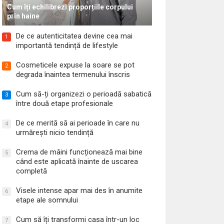
Cum îți echilibrezi proporțiile corpului
prin haine
De ce autenticitatea devine cea mai
1
importantă tendință de lifestyle
Cosmeticele expuse la soare se pot
2
degrada înaintea termenului înscris
Cum să-ți organizezi o perioadă sabatică
3
între două etape profesionale
De ce merită să ai perioade în care nu
4
urmărești nicio tendință
Crema de mâini funcționează mai bine
5
când este aplicată înainte de uscarea
completă
Visele intense apar mai des în anumite
6
etape ale somnului
Cum să îți transformi casa într-un loc
7