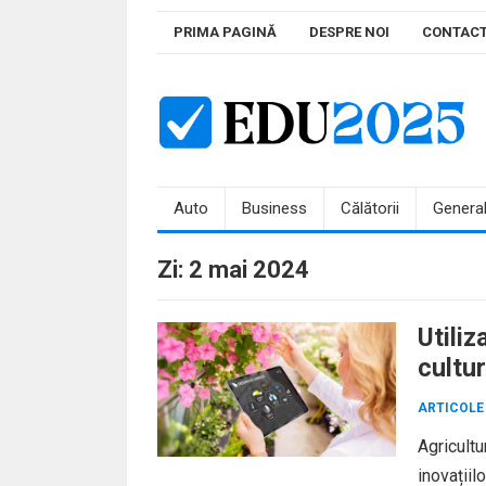
Skip
PRIMA PAGINĂ
DESPRE NOI
CONTAC
to
content
Auto
Business
Călătorii
Genera
Zi:
2 mai 2024
Utiliz
cultur
ARTICOLE
Agricultu
inovațiil