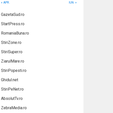
« APR.
IUN. »
GazetaSud.ro
StartPress.ro
RomaniaBuna.ro
StiriZone.ro
StiriSuper.ro
ZiarulMare.ro
StiriPopesti.ro
Ghidul.net
StiriPeNet.ro
AbsolutTv.ro
ZebraMedia.ro