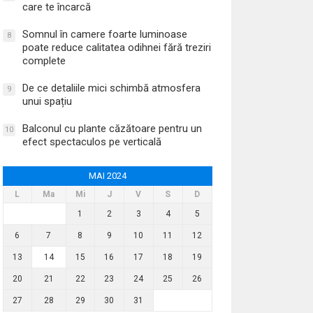
care te încarcă
Somnul în camere foarte luminoase
8
poate reduce calitatea odihnei fără treziri
complete
De ce detaliile mici schimbă atmosfera
9
unui spațiu
Balconul cu plante căzătoare pentru un
10
efect spectaculos pe verticală
MAI 2024
L
Ma
Mi
J
V
S
D
1
2
3
4
5
6
7
8
9
10
11
12
13
14
15
16
17
18
19
20
21
22
23
24
25
26
27
28
29
30
31