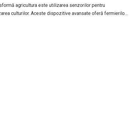
sformă agricultura este utilizarea senzorilor pentru
area culturilor. Aceste dispozitive avansate oferă fermierilor
i esențiale despre condițiile...
Read more