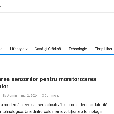
T
le
Lifestyle
Casă și Grădină
Tehnologie
Timp Liber
area senzorilor pentru monitorizarea
ilor
By
Admin
·
mai 2, 2024
·
0 Comment
ra modernă a evoluat semnificativ în ultimele decenii datorită
or tehnologice. Una dintre cele mai revoluționare tehnologii