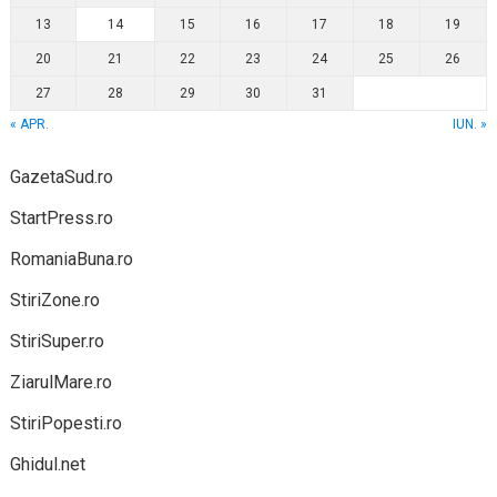
13
14
15
16
17
18
19
20
21
22
23
24
25
26
27
28
29
30
31
« APR.
IUN. »
GazetaSud.ro
StartPress.ro
RomaniaBuna.ro
StiriZone.ro
StiriSuper.ro
ZiarulMare.ro
StiriPopesti.ro
Ghidul.net