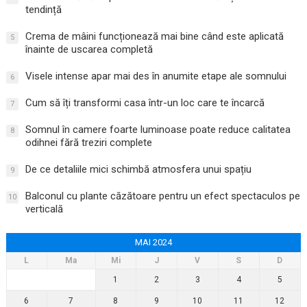
tendință
Crema de mâini funcționează mai bine când este aplicată
5
înainte de uscarea completă
Visele intense apar mai des în anumite etape ale somnului
6
Cum să îți transformi casa într-un loc care te încarcă
7
Somnul în camere foarte luminoase poate reduce calitatea
8
odihnei fără treziri complete
De ce detaliile mici schimbă atmosfera unui spațiu
9
Balconul cu plante căzătoare pentru un efect spectaculos pe
10
verticală
MAI 2024
L
Ma
Mi
J
V
S
D
1
2
3
4
5
6
7
8
9
10
11
12