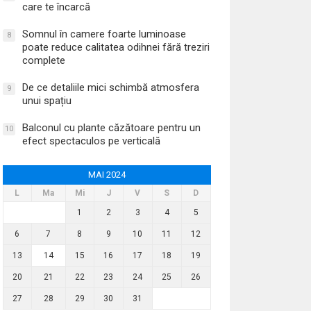
care te încarcă
Somnul în camere foarte luminoase
8
poate reduce calitatea odihnei fără treziri
complete
De ce detaliile mici schimbă atmosfera
9
unui spațiu
Balconul cu plante căzătoare pentru un
10
efect spectaculos pe verticală
MAI 2024
L
Ma
Mi
J
V
S
D
1
2
3
4
5
6
7
8
9
10
11
12
13
14
15
16
17
18
19
20
21
22
23
24
25
26
27
28
29
30
31