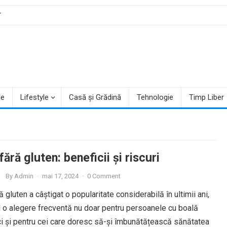
T
le
Lifestyle
Casă și Grădină
Tehnologie
Timp Liber
fără gluten: beneficii și riscuri
By
Admin
·
mai 17, 2024
·
0 Comment
ă gluten a câștigat o popularitate considerabilă în ultimii ani,
 o alegere frecventă nu doar pentru persoanele cu boală
ci și pentru cei care doresc să-și îmbunătățească sănătatea