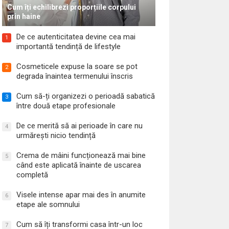
Cum îți echilibrezi proporțiile corpului
prin haine
De ce autenticitatea devine cea mai
1
importantă tendință de lifestyle
Cosmeticele expuse la soare se pot
2
degrada înaintea termenului înscris
Cum să-ți organizezi o perioadă sabatică
3
între două etape profesionale
De ce merită să ai perioade în care nu
4
urmărești nicio tendință
Crema de mâini funcționează mai bine
5
când este aplicată înainte de uscarea
completă
Visele intense apar mai des în anumite
6
etape ale somnului
Cum să îți transformi casa într-un loc
7