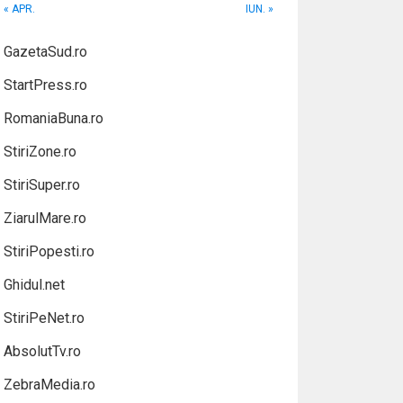
« APR.
IUN. »
GazetaSud.ro
StartPress.ro
RomaniaBuna.ro
StiriZone.ro
StiriSuper.ro
ZiarulMare.ro
StiriPopesti.ro
Ghidul.net
StiriPeNet.ro
AbsolutTv.ro
ZebraMedia.ro