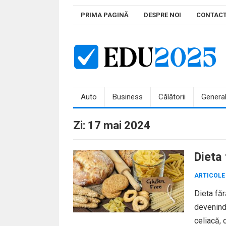
Skip
PRIMA PAGINĂ
DESPRE NOI
CONTAC
to
content
Auto
Business
Călătorii
Genera
Zi:
17 mai 2024
Dieta 
ARTICOLE
Dieta făr
devenind
celiacă, 