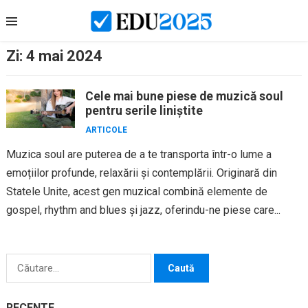
Skip
to
content
Zi:
4 mai 2024
Cele mai bune piese de muzică soul
pentru serile liniștite
ARTICOLE
Muzica soul are puterea de a te transporta într-o lume a
emoțiilor profunde, relaxării și contemplării. Originară din
Statele Unite, acest gen muzical combină elemente de
gospel, rhythm and blues și jazz, oferindu-ne piese care...
Caută
după:
RECENTE