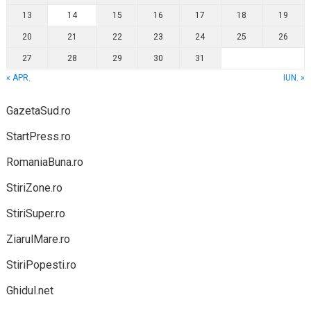
13
14
15
16
17
18
19
20
21
22
23
24
25
26
27
28
29
30
31
« APR.
IUN. »
GazetaSud.ro
StartPress.ro
RomaniaBuna.ro
StiriZone.ro
StiriSuper.ro
ZiarulMare.ro
StiriPopesti.ro
Ghidul.net