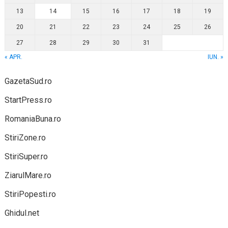
13
14
15
16
17
18
19
20
21
22
23
24
25
26
27
28
29
30
31
« APR.
IUN. »
GazetaSud.ro
StartPress.ro
RomaniaBuna.ro
StiriZone.ro
StiriSuper.ro
ZiarulMare.ro
StiriPopesti.ro
Ghidul.net