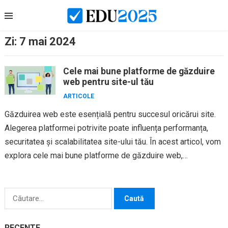
Skip
to
content
Zi:
7 mai 2024
Cele mai bune platforme de găzduire
web pentru site-ul tău
ARTICOLE
Găzduirea web este esențială pentru succesul oricărui site.
Alegerea platformei potrivite poate influența performanța,
securitatea și scalabilitatea site-ului tău. În acest articol, vom
explora cele mai bune platforme de găzduire web,
evidențiind avantajele și caracteristicile...
Caută
după:
RECENTE