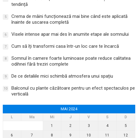
tendință
Crema de mâini funcționează mai bine când este aplicată
5
înainte de uscarea completă
Visele intense apar mai des în anumite etape ale somnului
6
Cum să îți transformi casa într-un loc care te încarcă
7
Somnul în camere foarte luminoase poate reduce calitatea
8
odihnei fără treziri complete
De ce detaliile mici schimbă atmosfera unui spațiu
9
Balconul cu plante căzătoare pentru un efect spectaculos pe
10
verticală
MAI 2024
L
Ma
Mi
J
V
S
D
1
2
3
4
5
6
7
8
9
10
11
12