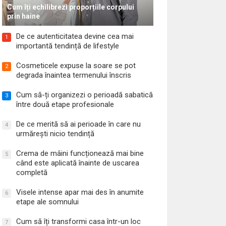
Cum îți echilibrezi proporțiile corpului
prin haine
De ce autenticitatea devine cea mai
1
importantă tendință de lifestyle
Cosmeticele expuse la soare se pot
2
degrada înaintea termenului înscris
Cum să-ți organizezi o perioadă sabatică
3
între două etape profesionale
De ce merită să ai perioade în care nu
4
urmărești nicio tendință
Crema de mâini funcționează mai bine
5
când este aplicată înainte de uscarea
completă
Visele intense apar mai des în anumite
6
etape ale somnului
Cum să îți transformi casa într-un loc
7