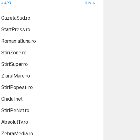
« APR.
IUN. »
GazetaSud.ro
StartPress.ro
RomaniaBuna.ro
StiriZone.ro
StiriSuper.ro
ZiarulMare.ro
StiriPopesti.ro
Ghidul.net
StiriPeNet.ro
AbsolutTv.ro
ZebraMedia.ro