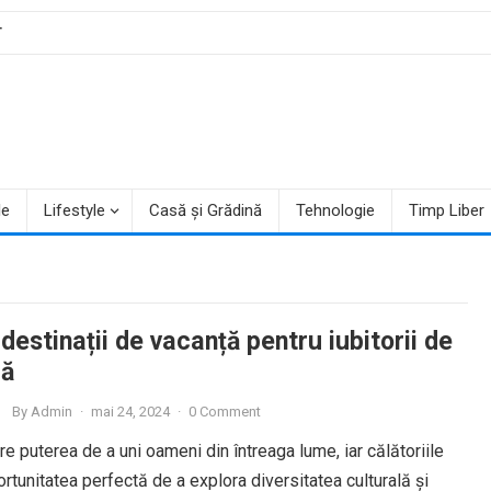
T
le
Lifestyle
Casă și Grădină
Tehnologie
Timp Liber
destinații de vacanță pentru iubitorii de
ă
By
Admin
·
mai 24, 2024
·
0 Comment
e puterea de a uni oameni din întreaga lume, iar călătoriile
rtunitatea perfectă de a explora diversitatea culturală și