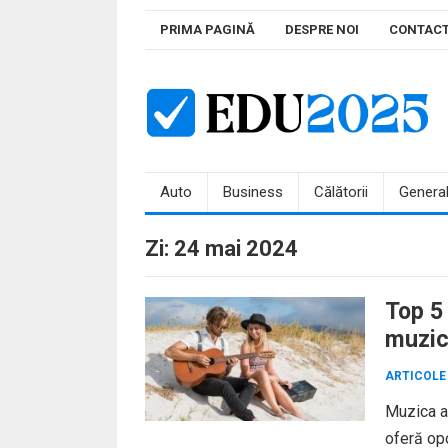
Skip
PRIMA PAGINĂ
DESPRE NOI
CONTAC
to
content
Auto
Business
Călătorii
Genera
Zi:
24 mai 2024
Top 5 
muzic
ARTICOLE
Muzica ar
oferă opo