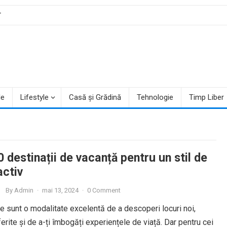
T
le
Lifestyle
Casă și Grădină
Tehnologie
Timp Liber
 destinații de vacanță pentru un stil de
activ
By
Admin
·
mai 13, 2024
·
0 Comment
le sunt o modalitate excelentă de a descoperi locuri noi,
iferite și de a-ți îmbogăți experiențele de viață. Dar pentru cei