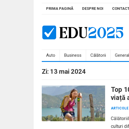
Skip
PRIMA PAGINĂ
DESPRE NOI
CONTAC
to
content
Auto
Business
Călătorii
Genera
Zi:
13 mai 2024
Top 10
viață 
ARTICOLE
Călătorii
culturi d