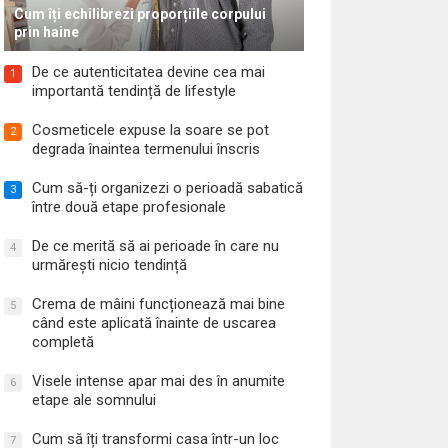
Cum îți echilibrezi proporțiile corpului
prin haine
De ce autenticitatea devine cea mai
1
importantă tendință de lifestyle
Cosmeticele expuse la soare se pot
2
degrada înaintea termenului înscris
Cum să-ți organizezi o perioadă sabatică
3
între două etape profesionale
De ce merită să ai perioade în care nu
4
urmărești nicio tendință
Crema de mâini funcționează mai bine
5
când este aplicată înainte de uscarea
completă
Visele intense apar mai des în anumite
6
etape ale somnului
Cum să îți transformi casa într-un loc
7