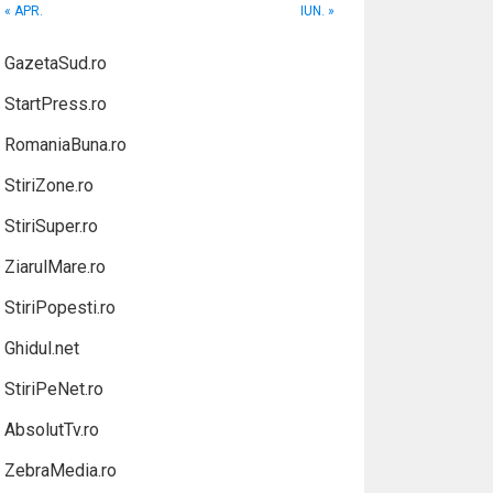
« APR.
IUN. »
GazetaSud.ro
StartPress.ro
RomaniaBuna.ro
StiriZone.ro
StiriSuper.ro
ZiarulMare.ro
StiriPopesti.ro
Ghidul.net
StiriPeNet.ro
AbsolutTv.ro
ZebraMedia.ro