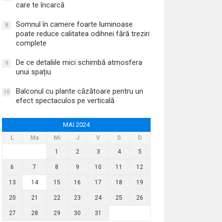
care te încarcă
Somnul în camere foarte luminoase
8
poate reduce calitatea odihnei fără treziri
complete
De ce detaliile mici schimbă atmosfera
9
unui spațiu
Balconul cu plante căzătoare pentru un
10
efect spectaculos pe verticală
MAI 2024
L
Ma
Mi
J
V
S
D
1
2
3
4
5
6
7
8
9
10
11
12
13
14
15
16
17
18
19
20
21
22
23
24
25
26
27
28
29
30
31