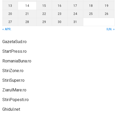
13
14
15
16
17
18
19
20
21
22
23
24
25
26
27
28
29
30
31
« APR.
IUN. »
GazetaSud.ro
StartPress.ro
RomaniaBuna.ro
StiriZone.ro
StiriSuper.ro
ZiarulMare.ro
StiriPopesti.ro
Ghidul.net