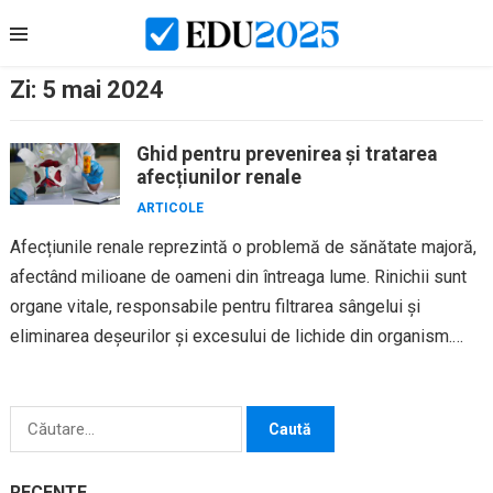
Skip
to
content
Zi:
5 mai 2024
Ghid pentru prevenirea și tratarea
afecțiunilor renale
ARTICOLE
Afecțiunile renale reprezintă o problemă de sănătate majoră,
afectând milioane de oameni din întreaga lume. Rinichii sunt
organe vitale, responsabile pentru filtrarea sângelui și
eliminarea deșeurilor și excesului de lichide din organism.
Prevenirea și tratarea...
Caută
după:
RECENTE