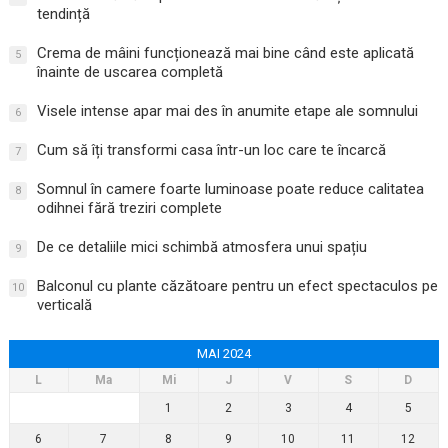
tendință
Crema de mâini funcționează mai bine când este aplicată
5
înainte de uscarea completă
Visele intense apar mai des în anumite etape ale somnului
6
Cum să îți transformi casa într-un loc care te încarcă
7
Somnul în camere foarte luminoase poate reduce calitatea
8
odihnei fără treziri complete
De ce detaliile mici schimbă atmosfera unui spațiu
9
Balconul cu plante căzătoare pentru un efect spectaculos pe
10
verticală
MAI 2024
L
Ma
Mi
J
V
S
D
1
2
3
4
5
6
7
8
9
10
11
12