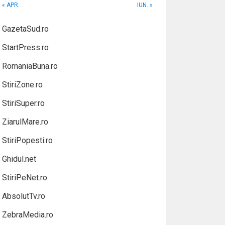
« APR.
IUN. »
GazetaSud.ro
StartPress.ro
RomaniaBuna.ro
StiriZone.ro
StiriSuper.ro
ZiarulMare.ro
StiriPopesti.ro
Ghidul.net
StiriPeNet.ro
AbsolutTv.ro
ZebraMedia.ro