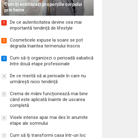
Cum îți echilibrezi proporțiile corpului
prin haine
De ce autenticitatea devine cea mai
1
importantă tendință de lifestyle
Cosmeticele expuse la soare se pot
2
degrada înaintea termenului înscris
Cum să-ți organizezi o perioadă sabatică
3
între două etape profesionale
De ce merită să ai perioade în care nu
4
urmărești nicio tendință
Crema de mâini funcționează mai bine
5
când este aplicată înainte de uscarea
completă
Visele intense apar mai des în anumite
6
etape ale somnului
Cum să îți transformi casa într-un loc
7