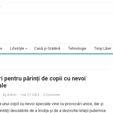
T
le
Lifestyle
Casă și Grădină
Tehnologie
Timp Liber
i pentru părinți de copii cu nevoi
ale
By
Admin
·
mai 27, 2024
·
0 Comment
 unui copil cu nevoi speciale vine cu provocări unice, dar și
nități deosebite de a învăța și de a dezvolta relații puternice.