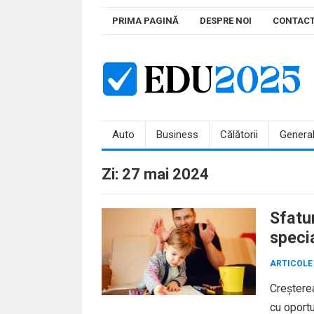
Skip
PRIMA PAGINĂ
DESPRE NOI
CONTAC
to
content
Auto
Business
Călătorii
Genera
Zi:
27 mai 2024
Sfatur
speci
ARTICOLE
Creșterea
cu oportu