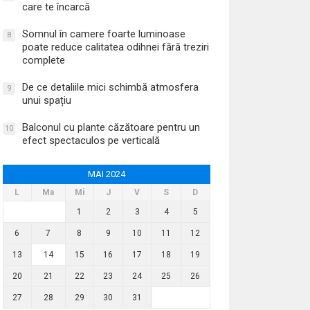
care te încarcă
Somnul în camere foarte luminoase
8
poate reduce calitatea odihnei fără treziri
complete
De ce detaliile mici schimbă atmosfera
9
unui spațiu
Balconul cu plante căzătoare pentru un
10
efect spectaculos pe verticală
MAI 2024
L
Ma
Mi
J
V
S
D
1
2
3
4
5
6
7
8
9
10
11
12
13
14
15
16
17
18
19
20
21
22
23
24
25
26
27
28
29
30
31