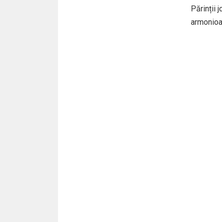
Părinții 
armonioa