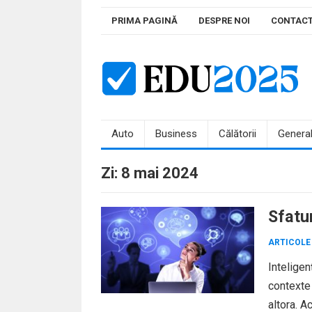
Skip
PRIMA PAGINĂ
DESPRE NOI
CONTAC
to
content
Auto
Business
Călătorii
Genera
Zi:
8 mai 2024
Sfatur
ARTICOLE
Inteligen
contexte 
altora. A