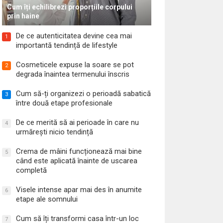
Cum îți echilibrezi proporțiile corpului
prin haine
De ce autenticitatea devine cea mai
1
importantă tendință de lifestyle
Cosmeticele expuse la soare se pot
2
degrada înaintea termenului înscris
Cum să-ți organizezi o perioadă sabatică
3
între două etape profesionale
De ce merită să ai perioade în care nu
4
urmărești nicio tendință
Crema de mâini funcționează mai bine
5
când este aplicată înainte de uscarea
completă
Visele intense apar mai des în anumite
6
etape ale somnului
Cum să îți transformi casa într-un loc
7