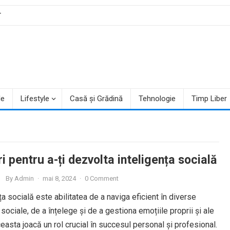
T
le
Lifestyle
Casă și Grădină
Tehnologie
Timp Liber
i pentru a-ți dezvolta inteligența socială
By
Admin
·
mai 8, 2024
·
0 Comment
ța socială este abilitatea de a naviga eficient în diverse
sociale, de a înțelege și de a gestiona emoțiile proprii și ale
ceasta joacă un rol crucial în succesul personal și profesional.