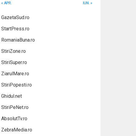
« APR.
IUN. »
GazetaSud.ro
StartPress.ro
RomaniaBuna.ro
StiriZone.ro
StiriSuper.ro
ZiarulMare.ro
StiriPopesti.ro
Ghidul.net
StiriPeNet.ro
AbsolutTv.ro
ZebraMedia.ro