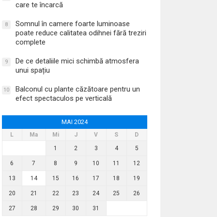
care te încarcă
Somnul în camere foarte luminoase
8
poate reduce calitatea odihnei fără treziri
complete
De ce detaliile mici schimbă atmosfera
9
unui spațiu
Balconul cu plante căzătoare pentru un
10
efect spectaculos pe verticală
MAI 2024
L
Ma
Mi
J
V
S
D
1
2
3
4
5
6
7
8
9
10
11
12
13
14
15
16
17
18
19
20
21
22
23
24
25
26
27
28
29
30
31